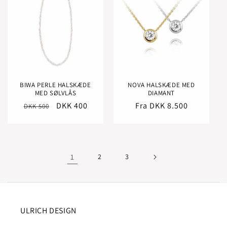
BIWA PERLE HALSKÆDE
NOVA HALSKÆDE MED
MED SØLVLÅS
DIAMANT
Normalpris
Udsalgspris
DKK 400
Normalpris
Fra DKK 8.500
DKK 500
1
2
3
ULRICH DESIGN