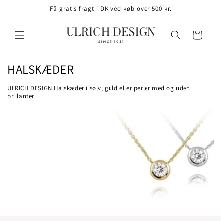
GÅ TIL
Få gratis fragt i DK ved køb over 500 kr.
INDHOLD
Indkøbskurv
K
HALSKÆDER
o
ULRICH DESIGN Halskæder i sølv, guld eller perler med og uden
l
brillanter
l
e
k
t
i
o
n