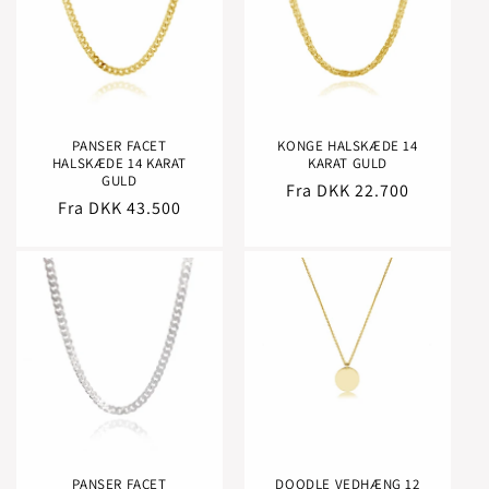
PANSER FACET
KONGE HALSKÆDE 14
HALSKÆDE 14 KARAT
KARAT GULD
GULD
Normalpris
Fra DKK 22.700
Normalpris
Fra DKK 43.500
PANSER FACET
DOODLE VEDHÆNG 12