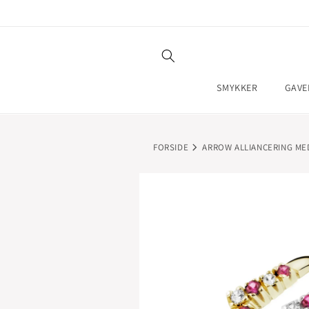
GÅ TIL
INDHOLD
SMYKKER
GAVE
FORSIDE
ARROW ALLIANCERING MED
GÅ TIL
PRODUKTOPLYSNINGER