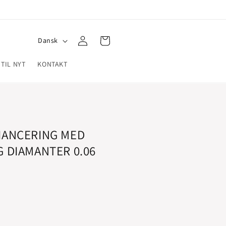
Log
S
Indkøbskurv
Dansk
ind
p
 TIL NYT
KONTAKT
r
o
g
IANCERING MED
 DIAMANTER 0.06