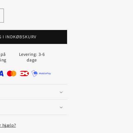
g
ntallet
or
ARROW
G I INDKØBSKURV
ING
LLIANCERING
MED
 på
Levering: 3-6
UBINER
ling
dage
OG
IAMANTER
.06
T.
r hjælp?