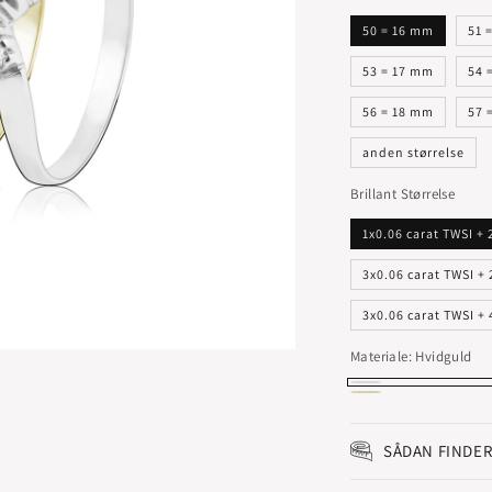
50 = 16 mm
51 
53 = 17 mm
54 
56 = 18 mm
57 
anden størrelse
Brillant Størrelse
1x0.06 carat TWSI + 
3x0.06 carat TWSI +
3x0.06 carat TWSI +
Materiale:
Hvidguld
Hvidguld
Rødguld
SÅDAN FINDER