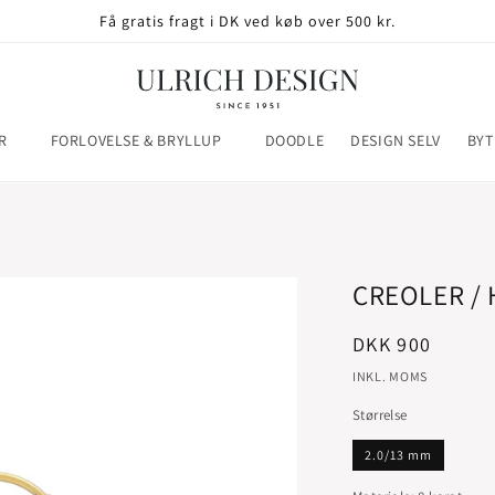
Få gratis fragt i DK ved køb over 500 kr.
R
FORLOVELSE & BRYLLUP
DOODLE
DESIGN SELV
BYT
CREOLER /
Normalpris
DKK 900
INKL. MOMS
Størrelse
2.0/13 mm