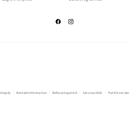
Facebook
Instagram
 Shopify
Kontaktinformation
Refusionspolitik
Servicevilkår
Politik om be