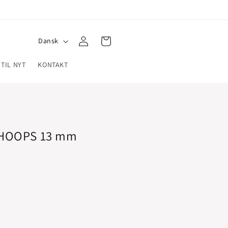
Log
S
Indkøbskurv
Dansk
ind
p
 TIL NYT
KONTAKT
r
o
g
 HOOPS 13 mm