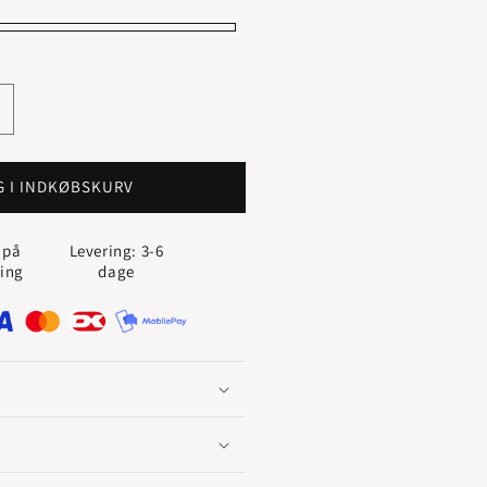
g
ntallet
or
CREOLER
G I INDKØBSKURV
HOOPS
 på
Levering: 3-6
3
ling
dage
mm