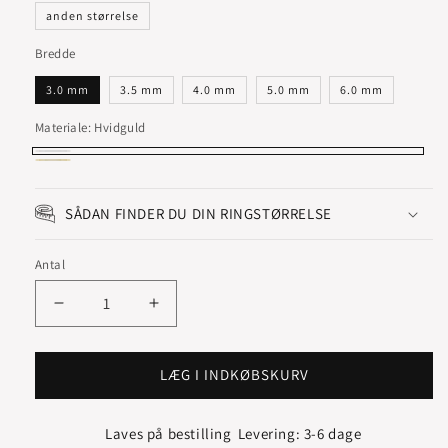
anden størrelse
Bredde
3.0 mm
3.5 mm
4.0 mm
5.0 mm
6.0 mm
Materiale:
Hvidguld
Hvidguld
Rødguld
SÅDAN FINDER DU DIN RINGSTØRRELSE
Antal
Reducer
Øg
antallet
antallet
for
for
DAMERING
DAMERING
LÆG I INDKØBSKURV
CANTATE
CANTATE
Laves på bestilling
Levering: 3-6 dage