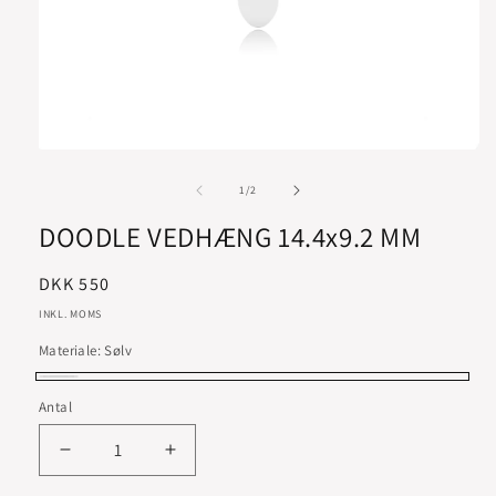
af
1
/
2
DOODLE VEDHÆNG 14.4x9.2 MM
Normalpris
DKK 550
INKL. MOMS
Materiale:
Sølv
Sølv
Antal
Reducer
Øg
antallet
antallet