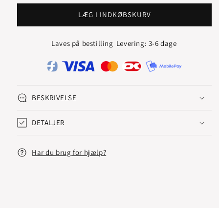
for
for
DOODLE
DOODLE
LÆG I INDKØBSKURV
VEDHÆNG
VEDHÆNG
14.4x9.2
14.4x9.2
Laves på bestilling
Levering: 3-6 dage
MM
MM
BESKRIVELSE
DETALJER
Har du brug for hjælp?