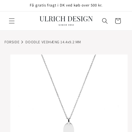
GÅ TIL
Få gratis fragt i DK ved køb over 500 kr.
INDHOLD
Indkøbskurv
FORSIDE
DOODLE VEDHÆNG 14.4x9.2 MM
TIL
ODUKTOPLYSNINGER