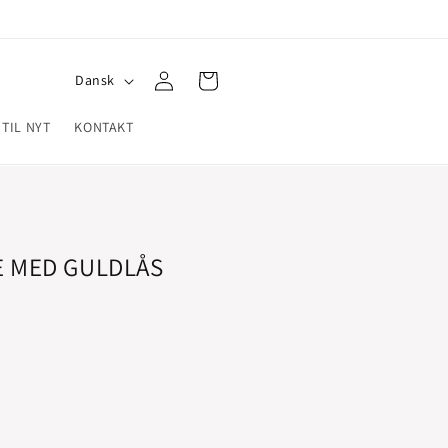
Log
S
Indkøbskurv
Dansk
ind
p
 TIL NYT
KONTAKT
r
o
g
 MED GULDLÅS