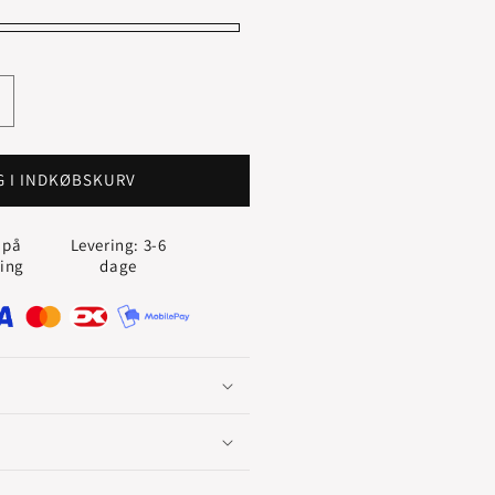
g
ntallet
or
E
PERLEKÆDE
G I INDKØBSKURV
MED
ULDLÅS
 på
Levering: 3-6
ling
dage