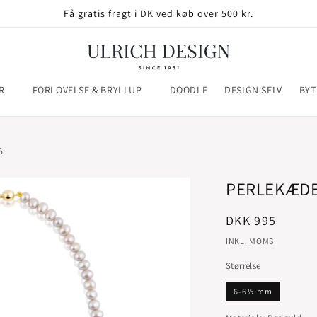
Få gratis fragt i DK ved køb over 500 kr.
R
FORLOVELSE & BRYLLUP
DOODLE
DESIGN SELV
BYT
S
PERLEKÆDE
Normalpris
DKK 995
INKL. MOMS
Størrelse
6-6½ mm