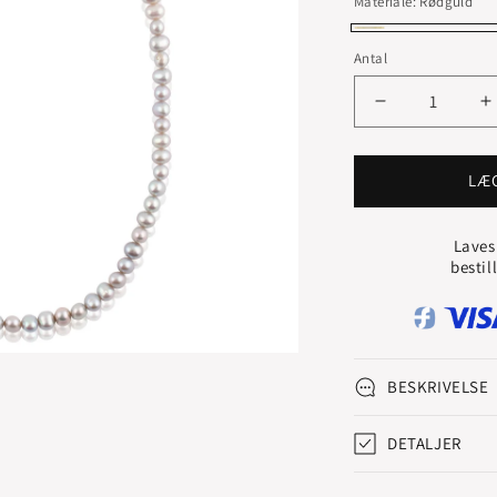
Materiale:
Rødguld
Rødguld
Antal
Reducer
Ø
antallet
a
for
f
PERLEKÆD
LÆ
MED
GULDLÅS
G
Laves
bestil
BESKRIVELSE
DETALJER