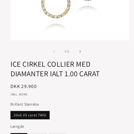
af
1
/
2
ICE CIRKEL COLLIER MED
DIAMANTER IALT 1.00 CARAT
Normalpris
DKK 29.900
INKL. MOMS
Brillant Størrelse
20x0.05 carat TWSI
Længde