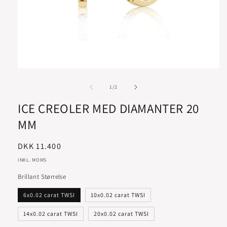
af
1
/
2
ICE CREOLER MED DIAMANTER 20
MM
Normalpris
DKK 11.400
INKL. MOMS
Brillant Størrelse
6x0.02 carat TWSI
10x0.02 carat TWSI
14x0.02 carat TWSI
20x0.02 carat TWSI