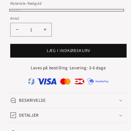
Materiale:
Rødguld
Rødguld
Antal
Reducer
Øg
antallet
antallet
for
for
ICE
ICE
LÆG I INDKØBSKURV
CREOLER
CREOLER
MED
MED
Laves på bestilling
Levering: 3-6 dage
DIAMANTER
DIAMANTER
20
20
MM
MM
BESKRIVELSE
DETALJER