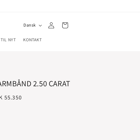
Log
S
Indkøbskurv
Dansk
ind
p
 TIL NYT
KONTAKT
r
o
g
ARMBÅND 2.50 CARAT
salgspris
K 55.350