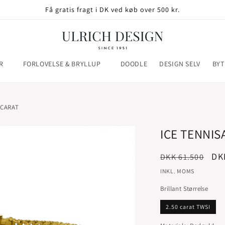
Få gratis fragt i DK ved køb over 500 kr.
R
FORLOVELSE & BRYLLUP
DOODLE
DESIGN SELV
BYT
 CARAT
ICE TENNIS
Normalpris
Ud
DK
DKK 61.500
INKL. MOMS
Brillant Størrelse
2.50 carat TWSI