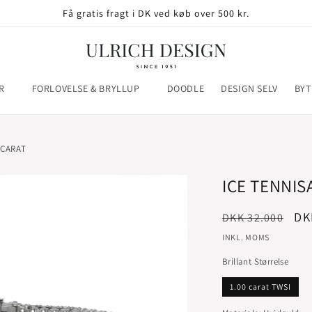
Få gratis fragt i DK ved køb over 500 kr.
R
FORLOVELSE & BRYLLUP
DOODLE
DESIGN SELV
BYT
 CARAT
ICE TENNIS
Normalpris
Ud
DK
DKK 32.000
INKL. MOMS
Brillant Størrelse
1.00 carat TWSI