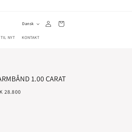
Log
S
Indkøbskurv
Dansk
ind
p
 TIL NYT
KONTAKT
r
o
g
ARMBÅND 1.00 CARAT
salgspris
K 28.800