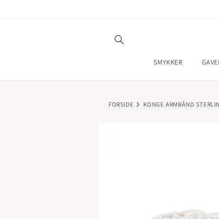
GÅ TIL
INDHOLD
SMYKKER
GAVE
FORSIDE
KONGE ARMBÅND STERLI
GÅ TIL
PRODUKTOPLYSNINGER