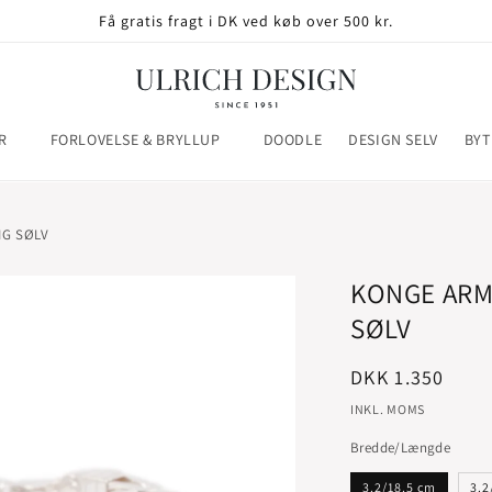
Få gratis fragt i DK ved køb over 500 kr.
R
FORLOVELSE & BRYLLUP
DOODLE
DESIGN SELV
BYT
NG SØLV
KONGE ARM
SØLV
Normalpris
DKK 1.350
INKL. MOMS
Bredde/Længde
3.2/18.5 cm
3.2