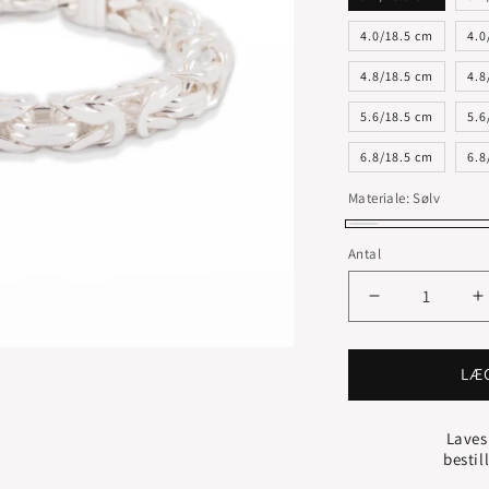
4.0/18.5 cm
4.0
4.8/18.5 cm
4.8
5.6/18.5 cm
5.6
6.8/18.5 cm
6.8
Materiale:
Sølv
Sølv
Antal
Reducer
Ø
antallet
a
for
f
KONGE
LÆ
ARMBÅND
STERLING
S
Laves
SØLV
S
bestil