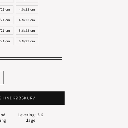
/21 cm
4.0/23 cm
/21 cm
4.8/23 cm
/21 cm
5.6/23 cm
/21 cm
6.8/23 cm
g
ntallet
or
KONGE
G I INDKØBSKURV
ARMBÅND
TERLING
 på
Levering: 3-6
ØLV
ling
dage