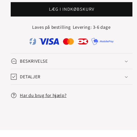
for
for
KORS
KORS
LÆG I INDKØBSKURV
VEDHÆNG
VEDHÆNG
Laves på bestilling
Levering: 3-6 dage
BESKRIVELSE
DETALJER
Har du brug for hjælp?