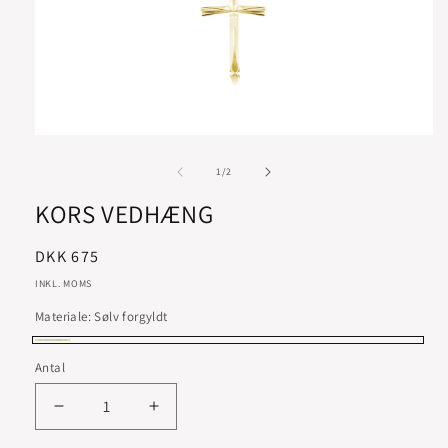
af
1
/
2
KORS VEDHÆNG
Normalpris
DKK 675
INKL. MOMS
Materiale:
Sølv forgyldt
Sølv
Antal
forgyldt
Reducer
Øg
antallet
antallet