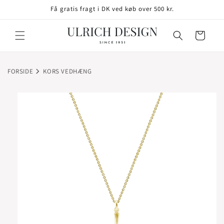
GÅ TIL
Få gratis fragt i DK ved køb over 500 kr.
INDHOLD
Indkøbskurv
FORSIDE
KORS VEDHÆNG
TIL
ODUKTOPLYSNINGER