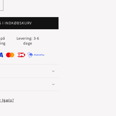
g
ntallet
or
UCK
G I INDKØBSKURV
VEDHÆNG
 på
Levering: 3-6
ling
dage
r hjælp?