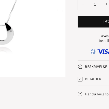
Reducer
Ø
antallet
a
for
f
LUCK
L
LÆ
VEDHÆNG
Laves
bestil
BESKRIVELSE
DETALJER
Har du brug fo