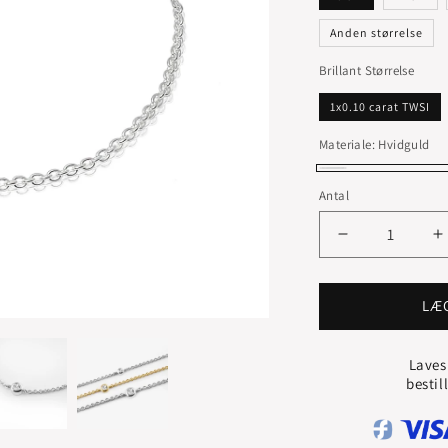
Anden størrelse
Brillant Størrelse
1x0.10 carat TWSI
Materiale:
Hvidguld
Hvidguld
Antal
Reducer
Ø
antallet
a
for
f
NOVA
LÆ
ARMBÅND
MED
Laves
DIAMANT
D
bestil
0.10
0
CARAT
C