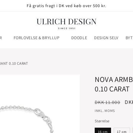
Få gratis fragt i DK ved køb over 500 kr.
R
FORLOVELSE & BRYLLUP
DOODLE
DESIGN SELV
BYT
ANT 0.10 CARAT
NOVA ARMB
0.10 CARAT
Normalpris
Uds
DK
DKK 11.000
INKL. MOMS
Størrelse
16 cm
17 cm