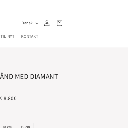
Log
S
Indkøbskurv
Dansk
ind
p
 TIL NYT
KONTAKT
r
o
g
ÅND MED DIAMANT
algspris
K 8.800
18 cm
19 cm