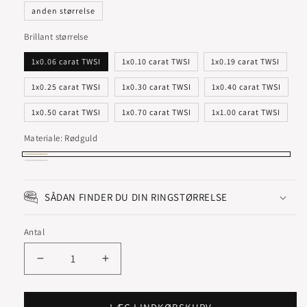
anden størrelse
Brillant størrelse
1x0.06 carat TWSI
1x0.10 carat TWSI
1x0.19 carat TWSI
1x0.25 carat TWSI
1x0.30 carat TWSI
1x0.40 carat TWSI
1x0.50 carat TWSI
1x0.70 carat TWSI
1x1.00 carat TWSI
Materiale:
Rødguld
Rødguld
Hvidguld
SÅDAN FINDER DU DIN RINGSTØRRELSE
Antal
Reducer
Øg
antallet
antallet
for
for