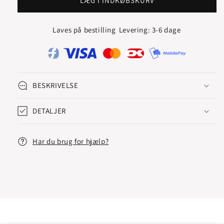
QUARTUS
QUARTUS
LÆG I INDKØBSKURV
SOLITAIRE
SOLITAIRE
RING
RING
Laves på bestilling
Levering: 3-6 dage
BESKRIVELSE
DETALJER
Har du brug for hjælp?