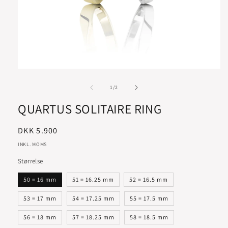
af
1
/
2
QUARTUS SOLITAIRE RING
Normalpris
DKK 5.900
INKL. MOMS
Størrelse
50 = 16 mm
51 = 16.25 mm
52 = 16.5 mm
53 = 17 mm
54 = 17.25 mm
55 = 17.5 mm
56 = 18 mm
57 = 18.25 mm
58 = 18.5 mm