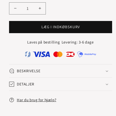
forgyldt
Reducer
Øg
antallet
antallet
for
for
MOUNTAIN
MOUNTAIN
LÆG I INDKØBSKURV
VEDHÆNG
VEDHÆNG
Laves på bestilling
Levering: 3-6 dage
BESKRIVELSE
DETALJER
Har du brug for hjælp?