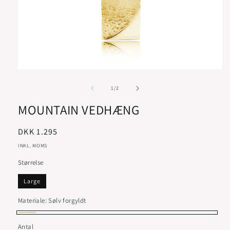
af
1
/
2
MOUNTAIN VEDHÆNG
Normalpris
DKK 1.295
INKL. MOMS
Størrelse
Large
Materiale:
Sølv forgyldt
Sølv
Antal