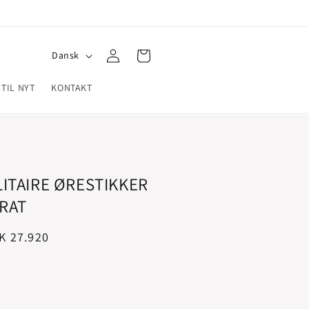
Log
S
Indkøbskurv
Dansk
ind
p
 TIL NYT
KONTAKT
r
o
g
LITAIRE ØRESTIKKER
ARAT
salgspris
K 27.920