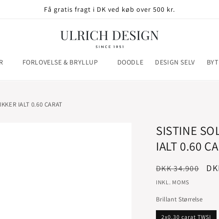
Få gratis fragt i DK ved køb over 500 kr.
R
FORLOVELSE & BRYLLUP
DOODLE
DESIGN SELV
BYT
KKER IALT 0.60 CARAT
SISTINE SO
IALT 0.60 C
Normalpris
Ud
DK
DKK 34.900
INKL. MOMS
Brillant Størrelse
2x0.30 carat TWSI