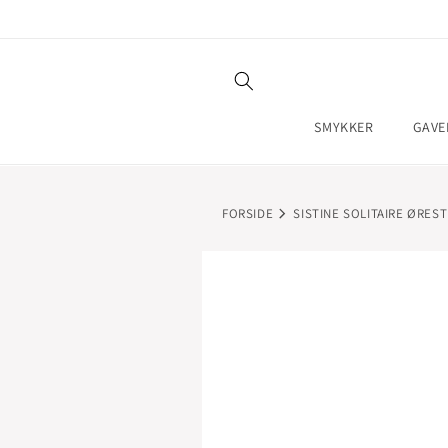
GÅ TIL
INDHOLD
SMYKKER
GAVE
FORSIDE
SISTINE SOLITAIRE ØRESTI
GÅ TIL
PRODUKTOPLYSNINGER