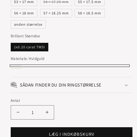
Varianten
53 = 17 mm
54 = 17.25 mm
55 = 17.5 mm
er
udsolgt
eller
56 = 18 mm
57 = 18.25 mm
58 = 18.5 mm
utilgængelig
anden størrelse
Brillant Størrelse
1x0.20 carat TWSI
Materiale:
Hvidguld
Hvidguld
Rødguld
Varianten
er
SÅDAN FINDER DU DIN RINGSTØRRELSE
udsolgt
eller
Antal
utilgængelig
Reducer
Øg
antallet
antallet
for
for
SOLO
SOLO
LÆG I INDKØBSKURV