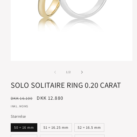
af
1
/
2
SOLO SOLITAIRE RING 0.20 CARAT
Normalpris
Udsalgspris
DKK 12.880
DKK 16.100
INKL. MOMS
Størrelse
50 = 16 mm
51 = 16.25 mm
52 = 16.5 mm