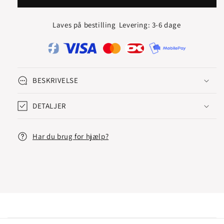
SOLITAIRE
SOLITAIRE
RING
RING
Laves på bestilling
Levering: 3-6 dage
0.20
0.20
CARAT
CARAT
BESKRIVELSE
DETALJER
Har du brug for hjælp?