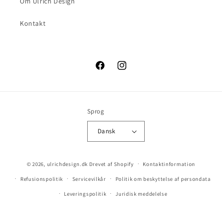
Om Ulrich Design
Kontakt
Facebook
Instagram
Sprog
Dansk
© 2026,
ulrichdesign.dk
Drevet af Shopify
Kontaktinformation
Refusionspolitik
Servicevilkår
Politik om beskyttelse af persondata
Leveringspolitik
Juridisk meddelelse