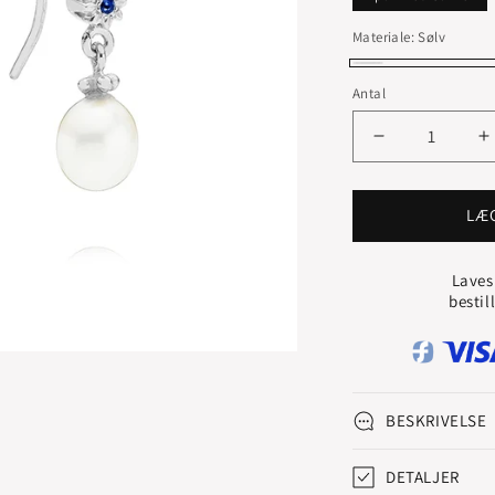
Materiale:
Sølv
Sølv
Antal
Reducer
Ø
antallet
a
for
f
STAR
S
LÆ
DROPS
ØRELOKKE
Laves
MED
bestil
SAFIR
S
BESKRIVELSE
DETALJER