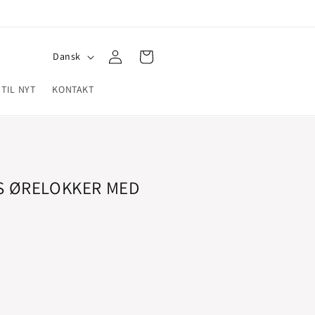
Log
S
Indkøbskurv
Dansk
ind
p
 TIL NYT
KONTAKT
r
o
g
S ØRELOKKER MED