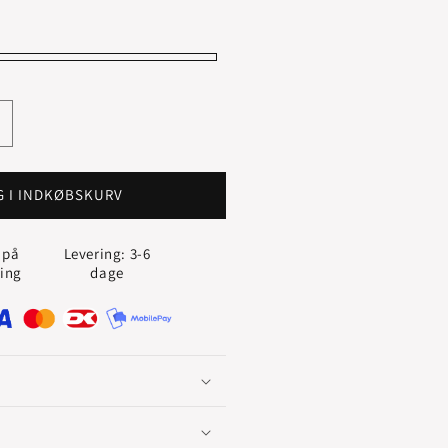
g
ntallet
or
TAR
G I INDKØBSKURV
DROPS
R
ØRELOKKER
 på
Levering: 3-6
MED
ling
dage
AFIR