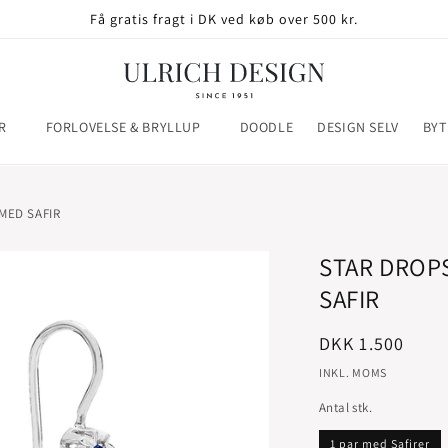
Få gratis fragt i DK ved køb over 500 kr.
R
FORLOVELSE & BRYLLUP
DOODLE
DESIGN SELV
BYT
MED SAFIR
STAR DROP
SAFIR
Normalpris
DKK 1.500
INKL. MOMS
Antal stk.
1 par med Safirer