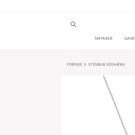
GÅ TIL
INDHOLD
SMYKKER
GAVE
FORSIDE
STENBUK VEDHÆNG
GÅ TIL
PRODUKTOPLYSNINGER