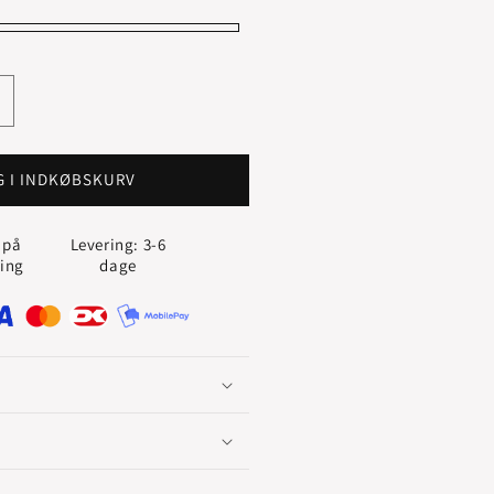
g
ntallet
or
STENBUK
G I INDKØBSKURV
VEDHÆNG
 på
Levering: 3-6
ling
dage