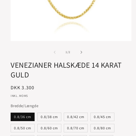
af
1
/
2
VENEZIANER HALSKÆDE 14 KARAT
GULD
Normalpris
DKK 3.300
INKL. MOMS
Bredde/Længde
0.8/36 cm
0.8/38 cm
0.8/42 cm
0.8/45 cm
0.8/50 cm
0.8/60 cm
0.8/70 cm
0.8/80 cm