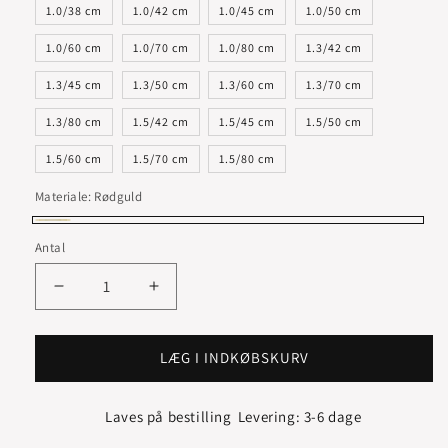
1.0/38 cm
1.0/42 cm
1.0/45 cm
1.0/50 cm
1.0/60 cm
1.0/70 cm
1.0/80 cm
1.3/42 cm
1.3/45 cm
1.3/50 cm
1.3/60 cm
1.3/70 cm
1.3/80 cm
1.5/42 cm
1.5/45 cm
1.5/50 cm
1.5/60 cm
1.5/70 cm
1.5/80 cm
Materiale:
Rødguld
Rødguld
Antal
Reducer
Øg
antallet
antallet
for
for
VENEZIANER
VENEZIANER
LÆG I INDKØBSKURV
HALSKÆDE
HALSKÆDE
14
14
Laves på bestilling
Levering: 3-6 dage
KARAT
KARAT
GULD
GULD