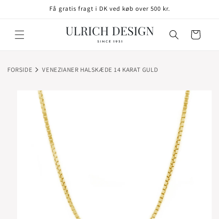
GÅ TIL
Få gratis fragt i DK ved køb over 500 kr.
INDHOLD
Indkøbskurv
FORSIDE
VENEZIANER HALSKÆDE 14 KARAT GULD
TIL
ODUKTOPLYSNINGER