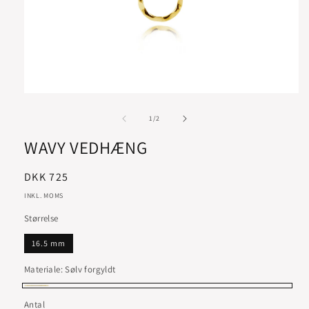
af
1
/
2
WAVY VEDHÆNG
Normalpris
DKK 725
INKL. MOMS
Størrelse
16.5 mm
Materiale:
Sølv forgyldt
Sølv
Antal