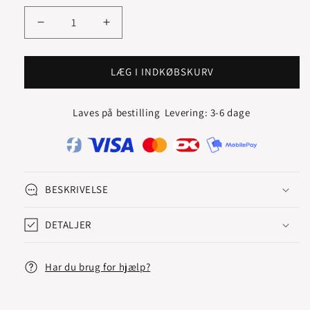
forgyldt
Reducer
Øg
antallet
antallet
for
for
WAVY
WAVY
LÆG I INDKØBSKURV
VEDHÆNG
VEDHÆNG
Laves på bestilling
Levering: 3-6 dage
BESKRIVELSE
DETALJER
Har du brug for hjælp?