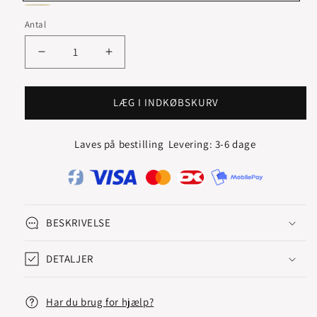
Hvidguld
Rødguld
Antal
Reducer
Øg
antallet
antallet
for
for
HJERTE
HJERTE
LÆG I INDKØBSKURV
VEDHÆNG
VEDHÆNG
MED
MED
Laves på bestilling
Levering: 3-6 dage
DIAMANTER
DIAMANTER
IALT
IALT
0.30
0.30
CARAT
CARAT
BESKRIVELSE
DETALJER
Har du brug for hjælp?