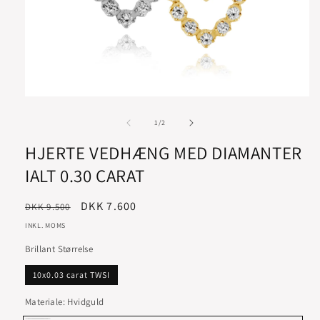
af
1
/
2
HJERTE VEDHÆNG MED DIAMANTER
IALT 0.30 CARAT
Normalpris
Udsalgspris
DKK 7.600
DKK 9.500
INKL. MOMS
Brillant Størrelse
10x0.03 carat TWSI
Materiale:
Hvidguld