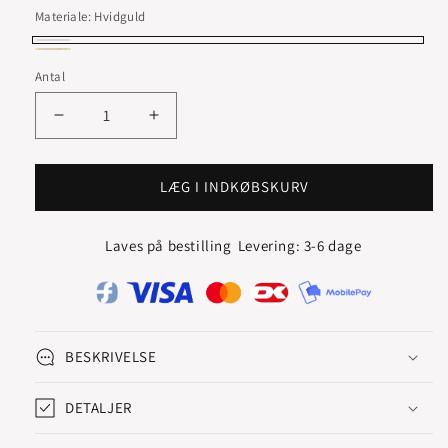
Materiale:
Hvidguld
Hvidguld
Rødguld
Antal
Reducer
Øg
antallet
antallet
for
for
NOVA
NOVA
LÆG I INDKØBSKURV
SOLITAIRE
SOLITAIRE
VEDHÆNG
VEDHÆNG
Laves på bestilling
Levering: 3-6 dage
BESKRIVELSE
DETALJER