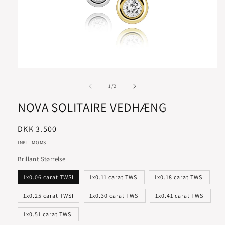
af
1
/
2
NOVA SOLITAIRE VEDHÆNG
Normalpris
DKK 3.500
INKL. MOMS
Brillant Størrelse
1x0.06 carat TWSI
1x0.11 carat TWSI
1x0.18 carat TWSI
1x0.25 carat TWSI
1x0.30 carat TWSI
1x0.41 carat TWSI
1x0.51 carat TWSI